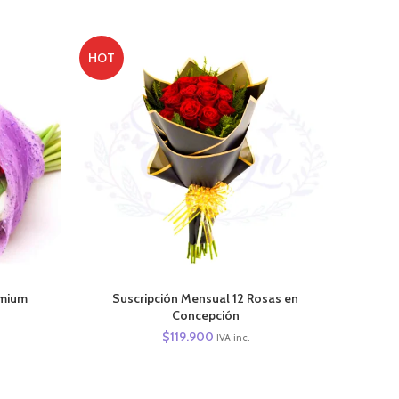
HOT
AÑADIR AL CARRITO
emium
Suscripción Mensual 12 Rosas en
BOMBO
Concepción
$
119.900
IVA inc.