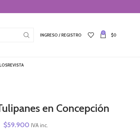
0
INGRESO / REGISTRO
$
0
LOS
REVISTA
Tulipanes en Concepción
$
59.900
IVA inc.
Alternative: