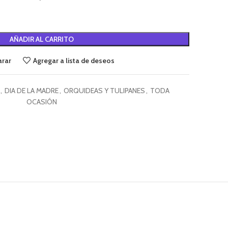
Alternative:
AÑADIR AL CARRITO
rar
Agregar a lista de deseos
,
DIA DE LA MADRE
,
ORQUIDEAS Y TULIPANES
,
TODA
OCASIÓN